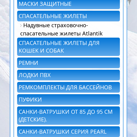
МАСКИ ЗАЩИТНЫЕ
СПАСАТЕЛЬНЫЕ ЖИЛЕТЫ
Надувные страховочно-
спасательные жилеты Atlantik
СПАСАТЕЛЬНЫЕ ЖИЛЕТЫ ДЛЯ
КОШЕК И СОБАК
РЕМНИ
ЛОДКИ ПВХ
РЕМКОМПЛЕКТЫ ДЛЯ БАССЕЙНОВ
ПУФИКИ
САНКИ-ВАТРУШКИ ОТ 85 ДО 95 СМ
(ДЕТСКИЕ).
САНКИ-ВАТРУШКИ СЕРИЯ PEARL