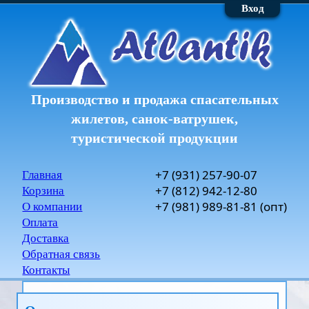
Вход
Производство и продажа спасательных
жилетов, санок-ватрушек,
туристической продукции
+7
(931)
257-90-07
Главная
+7
(812)
942-12-80
Корзина
+7
(981)
989-81-81
(опт)
О компании
Оплата
Доставка
Обратная связь
Контакты