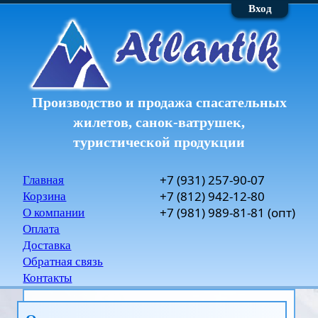
Вход
Производство и продажа спасательных
жилетов, санок-ватрушек,
туристической продукции
+7
(931)
257-90-07
Главная
+7
(812)
942-12-80
Корзина
+7
(981)
989-81-81
(опт)
О компании
Оплата
Доставка
Обратная связь
Контакты