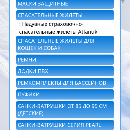
МАСКИ ЗАЩИТНЫЕ
СПАСАТЕЛЬНЫЕ ЖИЛЕТЫ
Надувные страховочно-
спасательные жилеты Atlantik
СПАСАТЕЛЬНЫЕ ЖИЛЕТЫ ДЛЯ
КОШЕК И СОБАК
РЕМНИ
ЛОДКИ ПВХ
РЕМКОМПЛЕКТЫ ДЛЯ БАССЕЙНОВ
ПУФИКИ
САНКИ-ВАТРУШКИ ОТ 85 ДО 95 СМ
(ДЕТСКИЕ).
САНКИ-ВАТРУШКИ СЕРИЯ PEARL