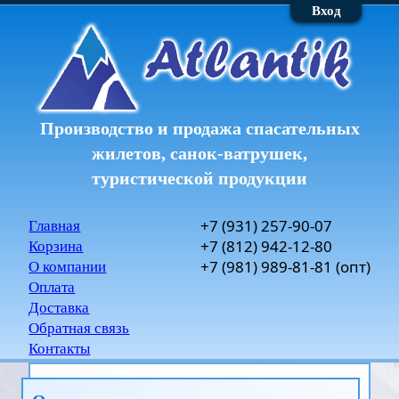
Вход
Производство и продажа спасательных
жилетов, санок-ватрушек,
туристической продукции
+7
(931)
257-90-07
Главная
+7
(812)
942-12-80
Корзина
+7
(981)
989-81-81
(опт)
О компании
Оплата
Доставка
Обратная связь
Контакты