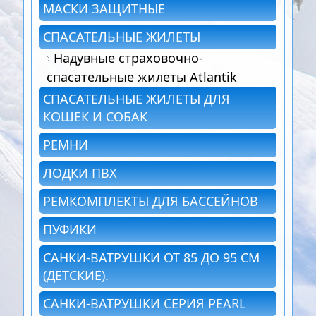
МАСКИ ЗАЩИТНЫЕ
СПАСАТЕЛЬНЫЕ ЖИЛЕТЫ
Надувные страховочно-
спасательные жилеты Atlantik
СПАСАТЕЛЬНЫЕ ЖИЛЕТЫ ДЛЯ
КОШЕК И СОБАК
РЕМНИ
ЛОДКИ ПВХ
РЕМКОМПЛЕКТЫ ДЛЯ БАССЕЙНОВ
ПУФИКИ
САНКИ-ВАТРУШКИ ОТ 85 ДО 95 СМ
(ДЕТСКИЕ).
САНКИ-ВАТРУШКИ СЕРИЯ PEARL