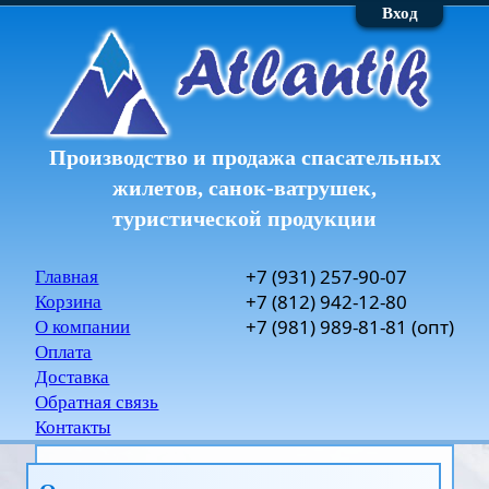
Вход
Производство и продажа спасательных
жилетов, санок-ватрушек,
туристической продукции
+7
(931)
257-90-07
Главная
+7
(812)
942-12-80
Корзина
+7
(981)
989-81-81
(опт)
О компании
Оплата
Доставка
Обратная связь
Контакты