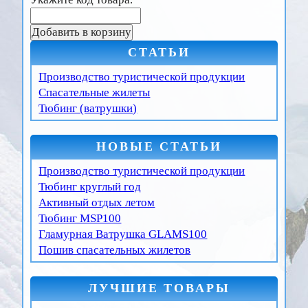
СТАТЬИ
Производство туристической продукции
Спасательные жилеты
Тюбинг (ватрушки)
НОВЫЕ СТАТЬИ
Производство туристической продукции
Тюбинг круглый год
Активный отдых летом
Тюбинг MSP100
Гламурная Ватрушка GLAMS100
Пошив спасательных жилетов
ЛУЧШИЕ ТОВАРЫ