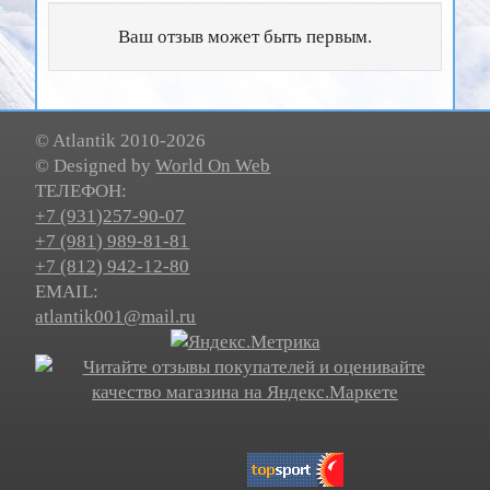
Ваш отзыв может быть первым.
© Atlantik 2010-2026
© Designed by
World On Web
ТЕЛЕФОН:
+7
(931)
257-90-07
+7
(981)
989-81-81
+7
(812)
942-12-80
EMAIL:
atlantik001@mail.ru