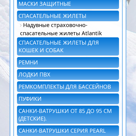
МАСКИ ЗАЩИТНЫЕ
СПАСАТЕЛЬНЫЕ ЖИЛЕТЫ
Надувные страховочно-
спасательные жилеты Atlantik
СПАСАТЕЛЬНЫЕ ЖИЛЕТЫ ДЛЯ
КОШЕК И СОБАК
РЕМНИ
ЛОДКИ ПВХ
РЕМКОМПЛЕКТЫ ДЛЯ БАССЕЙНОВ
ПУФИКИ
САНКИ-ВАТРУШКИ ОТ 85 ДО 95 СМ
(ДЕТСКИЕ).
САНКИ-ВАТРУШКИ СЕРИЯ PEARL