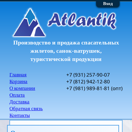
Вход
Производство и продажа спасательных
жилетов, санок-ватрушек,
туристической продукции
+7
(931)
257-90-07
Главная
+7
(812)
942-12-80
Корзина
+7
(981)
989-81-81
(опт)
О компании
Оплата
Доставка
Обратная связь
Контакты