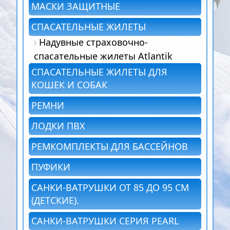
МАСКИ ЗАЩИТНЫЕ
СПАСАТЕЛЬНЫЕ ЖИЛЕТЫ
Надувные страховочно-
спасательные жилеты Atlantik
СПАСАТЕЛЬНЫЕ ЖИЛЕТЫ ДЛЯ
КОШЕК И СОБАК
РЕМНИ
ЛОДКИ ПВХ
РЕМКОМПЛЕКТЫ ДЛЯ БАССЕЙНОВ
ПУФИКИ
САНКИ-ВАТРУШКИ ОТ 85 ДО 95 СМ
(ДЕТСКИЕ).
САНКИ-ВАТРУШКИ СЕРИЯ PEARL