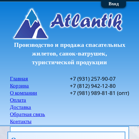
Вход
Производство и продажа спасательных
жилетов, санок-ватрушек,
туристической продукции
+7
(931)
257-90-07
Главная
+7
(812)
942-12-80
Корзина
+7
(981)
989-81-81
(опт)
О компании
Оплата
Доставка
Обратная связь
Контакты