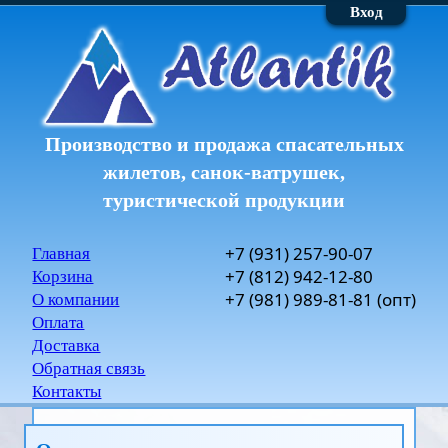
Вход
Производство и продажа спасательных
жилетов, санок-ватрушек,
туристической продукции
+7
(931)
257-90-07
Главная
+7
(812)
942-12-80
Корзина
+7
(981)
989-81-81
(опт)
О компании
Оплата
Доставка
Обратная связь
Контакты