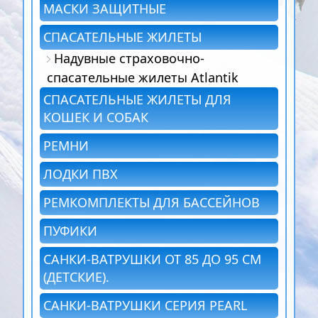
МАСКИ ЗАЩИТНЫЕ
СПАСАТЕЛЬНЫЕ ЖИЛЕТЫ
Надувные страховочно-
спасательные жилеты Atlantik
СПАСАТЕЛЬНЫЕ ЖИЛЕТЫ ДЛЯ
КОШЕК И СОБАК
РЕМНИ
ЛОДКИ ПВХ
РЕМКОМПЛЕКТЫ ДЛЯ БАССЕЙНОВ
ПУФИКИ
САНКИ-ВАТРУШКИ ОТ 85 ДО 95 СМ
(ДЕТСКИЕ).
САНКИ-ВАТРУШКИ СЕРИЯ PEARL